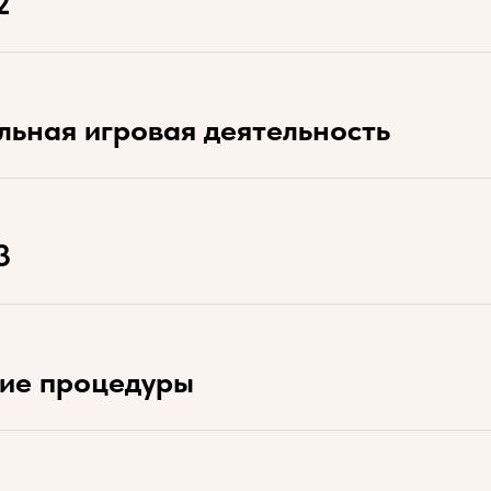
2
льная игровая деятельность
3
кие процедуры