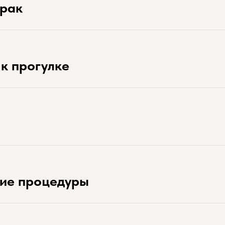
трак
к прогулке
кие процедуры